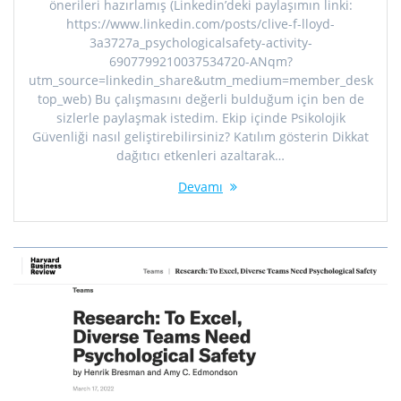
önerileri hazırlamış (Linkedin’deki paylaşımın linki:
https://www.linkedin.com/posts/clive-f-lloyd-
3a3727a_psychologicalsafety-activity-
6907799210037534720-ANqm?
utm_source=linkedin_share&utm_medium=member_desk
top_web) Bu çalışmasını değerli bulduğum için ben de
sizlerle paylaşmak istedim. Ekip içinde Psikolojik
Güvenliği nasıl geliştirebilirsiniz? Katılım gösterin Dikkat
dağıtıcı etkenleri azaltarak…
Devamı