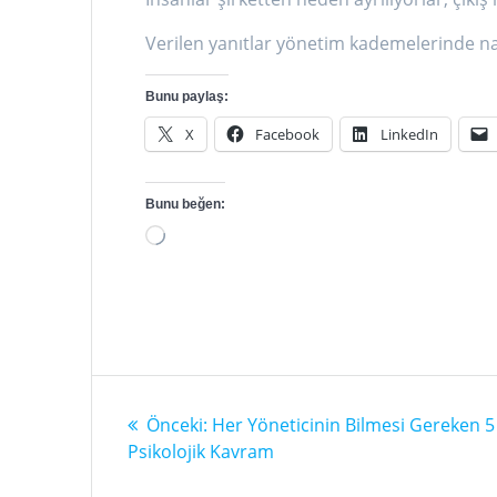
Verilen yanıtlar yönetim kademelerinde nas
Bunu paylaş:
X
Facebook
LinkedIn
Bunu beğen:
Yükleniyor...
Yazı
Önceki
Önceki:
Her Yöneticinin Bilmesi Gereken 5
gezinmesi
yazı:
Psikolojik Kavram