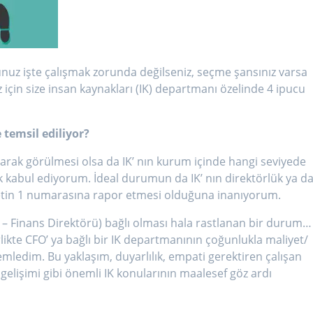
nuz işte çalışmak zorunda değilseniz, seçme şansınız varsa
için size insan kaynakları (IK) departmanı özelinde 4 ipucu
 temsil ediliyor?
 olarak görülmesi olsa da IK’ nın kurum içinde hangi seviyede
ak kabul ediyorum. İdeal durumun da IK’ nın direktörlük ya d
ketin 1 numarasına rapor etmesi olduğuna inanıyorum.
er – Finans Direktörü) bağlı olması hala rastlanan bir durum…
ikte CFO’ ya bağlı bir IK departmanının çoğunlukla maliyet/
zlemledim. Bu yaklaşım, duyarlılık, empati gerektiren çalışan
elişimi gibi önemli IK konularının maalesef göz ardı