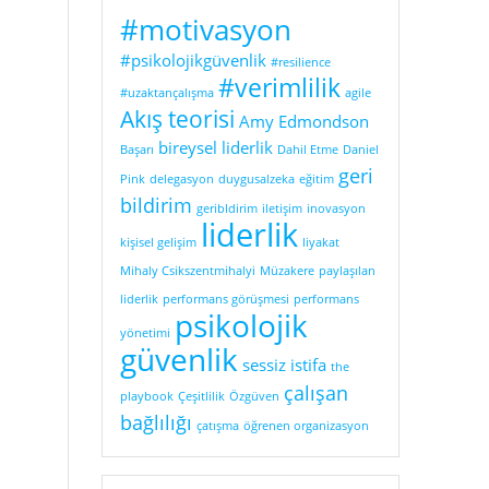
#motivasyon
#psikolojikgüvenlik
#resilience
#verimlilik
#uzaktançalışma
agile
Akış teorisi
Amy Edmondson
bireysel liderlik
Başarı
Dahil Etme
Daniel
geri
Pink
delegasyon
duygusalzeka
eğitim
bildirim
geribldirim
iletişim
inovasyon
liderlik
kişisel gelişim
liyakat
Mihaly Csikszentmihalyi
Müzakere
paylaşılan
liderlik
performans görüşmesi
performans
psikolojik
yönetimi
güvenlik
sessiz istifa
the
çalışan
playbook
Çeşitlilik
Özgüven
bağlılığı
çatışma
öğrenen organizasyon