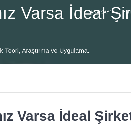
 Varsa İdeal Şirk
ANA SAYFA
PSI
lik Teori, Araştırma ve Uygulama.
z Varsa İdeal Şirke