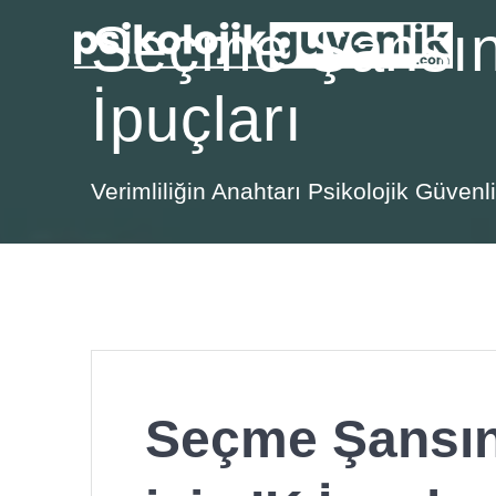
Skip
Seçme Şansınız
to
content
İpuçları
Verimliliğin Anahtarı Psikolojik Güven
Seçme Şansını