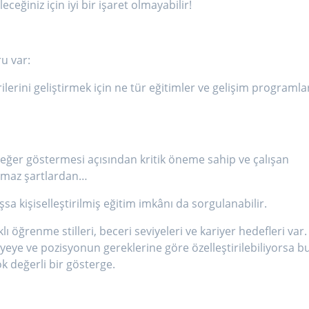
leceğiniz için iyi bir işaret olmayabilir!
u var:
rilerini geliştirmek için ne tür eğitimler ve gelişim programla
i değer göstermesi açısından kritik öneme sahip ve çalışan
olmaz şartlardan…
sa kişiselleştirilmiş eğitim imkânı da sorgulanabilir.
lı öğrenme stilleri, beceri seviyeleri ve kariyer hedefleri var.
iyeye ve pozisyonun gereklerine göre özelleştirilebiliyorsa b
ok değerli bir gösterge.