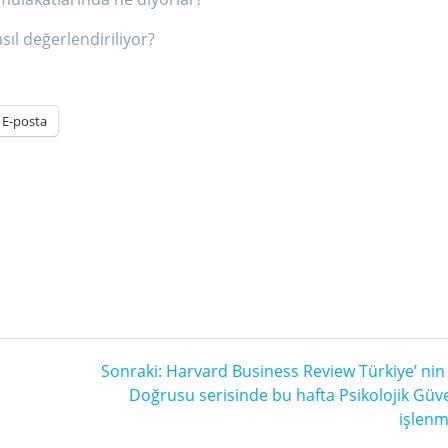
ıl değerlendiriliyor?
E-posta
Sonraki
Sonraki:
Harvard Business Review Türkiye’ nin 
yazı:
Doğrusu serisinde bu hafta Psikolojik Güv
işlenm