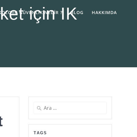
et için IK
KOLOJIK GÜVENLIK NEDIR ?
BLOG
HAKKIMDA
Arama:
t
TAGS