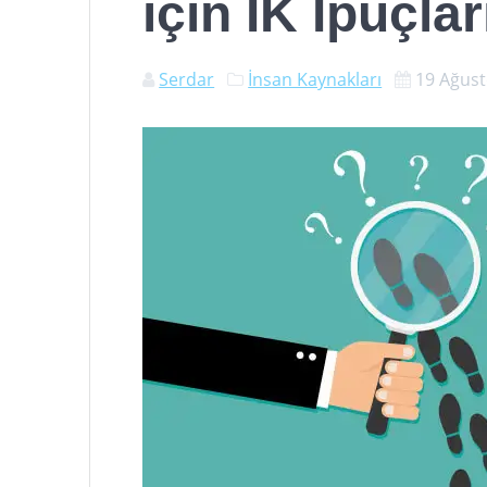
için IK İpuçlar
Serdar
İnsan Kaynakları
19 Ağust