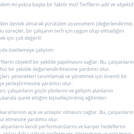
dem mi yoksa başka bir faktör mü? Terfilerin adil ve objektif
?
erden destek alınarak yürütülen assessment (değerlendirme)
süreçler, bir çalışanın terfi için uygun olup olmadığını
k için çok değerli!
ağıda özetlemeye çalıştım:
filerin objektif bir şekilde yapılmasını sağlar. Bu, çalışanları
fsız bir şekilde değerlendirilmesine yardımcı olur.
leri, yetenekleri tanımlamak ve yönetmek için önemli bir
 işe yerleştirmesine yardımcı olur.
i, çalışanların güçlü yönlerini ve gelişim alanlarını
ukarıda işaret ettiğim kişiselleştirilmiş eğitimleri
 kararlarının açık ve anlaşılır olmasını sağlar. Bu, çalışanların
bul etmesine yardımcı olur.
lışanların kendi performanslarını ve kariyer hedeflerini
u, onları daha yüksek performans göstermeye ve gelişmeye