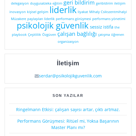
geri bildirim
delegasyon
duygusalzeka
eğitim
geribldirim
iletişim
liderlik
inovasyon
kişisel gelişim
liyakat
Mihaly Csikszentmihalyi
Müzakere
paylaşılan liderlik
performans görüşmesi
performans yönetimi
psikolojik güvenlik
sessiz istifa
the
çalışan bağlılığı
playbook
Çeşitlilik
Özgüven
çatışma
öğrenen
organizasyon
İletişim
serdar@psikolojikguvenlik.com
SON YAZILAR
Ringelmann Etkisi: çalışan sayısı artar, çıktı artmaz.
Performans Görüşmesi: Ritüel mi, Yoksa Başarının
Master Planı mı?