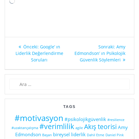
Yükleniyor...
Yazı
Önceki
Sonraki
Önceki:
Google’ ın
Sonraki:
Amy
gezinmesi
yazı:
yazı:
Liderlik Değerlendirme
Edmondson’ ın Psikolojik
Soruları
Güvenlik Söylemleri
Arama:
TAGS
#motivasyon
#psikolojikgüvenlik
#resilience
#verimlilik
Akış teorisi
Amy
#uzaktançalışma
agile
Edmondson
bireysel liderlik
Başarı
Dahil Etme
Daniel Pink