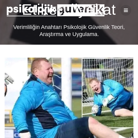
Skip
Etiket:
liyakat
to
content
Verimliliğin Anahtarı Psikolojik Güvenlik Teori,
Araştırma ve Uygulama.