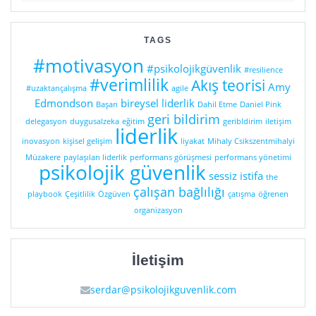
TAGS
#motivasyon
#psikolojikgüvenlik
#resilience
#verimlilik
Akış teorisi
Amy
#uzaktançalışma
agile
Edmondson
bireysel liderlik
Başarı
Dahil Etme
Daniel Pink
geri bildirim
delegasyon
duygusalzeka
eğitim
geribldirim
iletişim
liderlik
inovasyon
kişisel gelişim
liyakat
Mihaly Csikszentmihalyi
Müzakere
paylaşılan liderlik
performans görüşmesi
performans yönetimi
psikolojik güvenlik
sessiz istifa
the
çalışan bağlılığı
playbook
Çeşitlilik
Özgüven
çatışma
öğrenen
organizasyon
İletişim
serdar@psikolojikguvenlik.com