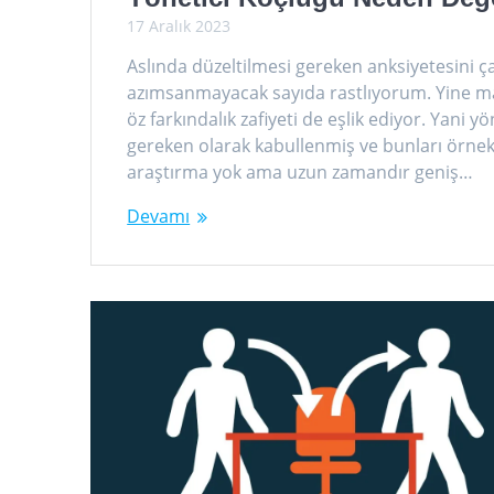
17 Aralık 2023
Aslında düzeltilmesi gereken anksiyetesini ç
azımsanmayacak sayıda rastlıyorum. Yine maa
öz farkındalık zafiyeti de eşlik ediyor. Yani
gereken olarak kabullenmiş ve bunları örnek
araştırma yok ama uzun zamandır geniş…
Devamı