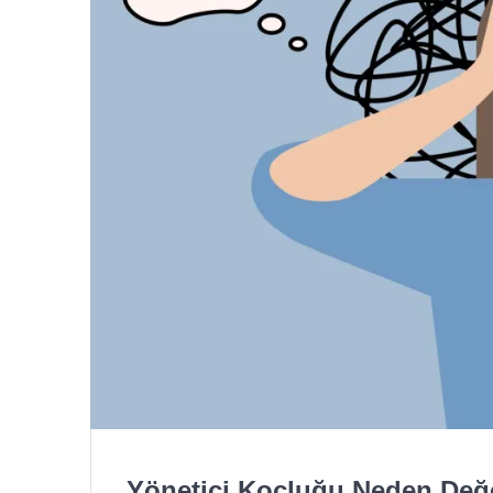
Yönetici Koçluğu Neden Değe