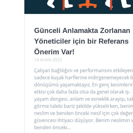
Günceli Anlamakta Zorlanan
Yöneticiler için bir Referans
Önerim Var!
14 Aralık 2023
Çalışan bağlılığını ve performansını etkileyen
sadece kuşak harflerine indirgenemeyecek b
dönüşümü yaşamaktayız. En genç kesimleri
etkisi çok daha fazla olsa da genel olarak iş-
yaşam dengesi, anlam ve esneklik arayışı, ta
görme talebi bariz şekilde yükselirken, beni
neslim ve benden önceki nesil için çok değerl
güvencesi ihtiyacı düşüyor. Benim neslimin 
benden önceki…