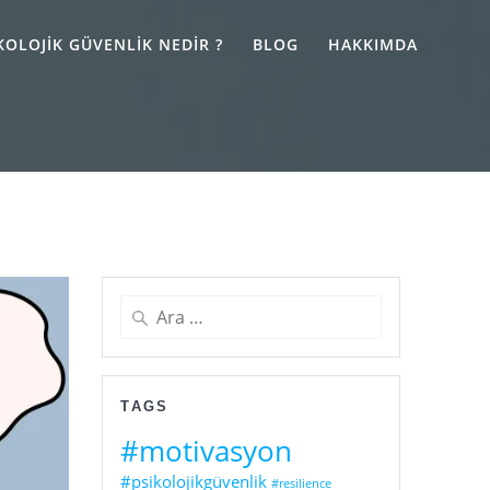
KOLOJIK GÜVENLIK NEDIR ?
BLOG
HAKKIMDA
Arama:
TAGS
#motivasyon
#psikolojikgüvenlik
#resilience