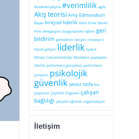
#verimlilik
#uzaktançalışma
agile
Akış teorisi
Amy Edmondson
bireysel liderlik
Başarı
Dahil Etme
Daniel
geri
Pink
delegasyon
duygusalzeka
eğitim
bildirim
geribldirim
iletişim
inovasyon
liderlik
kişisel gelişim
liyakat
Mihaly Csikszentmihalyi
Müzakere
paylaşılan
liderlik
performans görüşmesi
performans
psikolojik
yönetimi
güvenlik
sessiz istifa
the
çalışan
playbook
Çeşitlilik
Özgüven
bağlılığı
çatışma
öğrenen organizasyon
İletişim