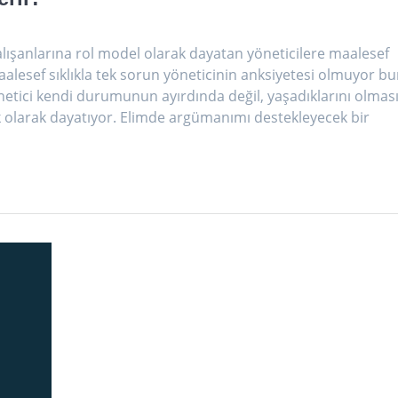
alışanlarına rol model olarak dayatan yöneticilere maalesef
lesef sıklıkla tek sorun yöneticinin anksiyetesi olmuyor b
 yönetici kendi durumunun ayırdında değil, yaşadıklarını olmas
 olarak dayatıyor. Elimde argümanımı destekleyecek bir