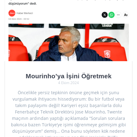
Mourinho’ya İşini Öğretmek
4 Ekim 2024
Öncelikle yersiz tepkinin önüne geçmek için şunu
vurgulamak ihtiyacını hissediyorum: Bu bir futbol veya
takım paylaşımı değil! Kariyeri eşsiz başarılarla dolu
Fenerbahçe Teknik Direktörü Jose Mourinho, Twente
maçının ardından yaptığı açıklamada “Sorulan sorulara
bakınca bazen Türkiye’ye işimi öğrenmeye gelmişim gibi
düşünüyorum” demiş… Ona bunu söyleten kök nedene