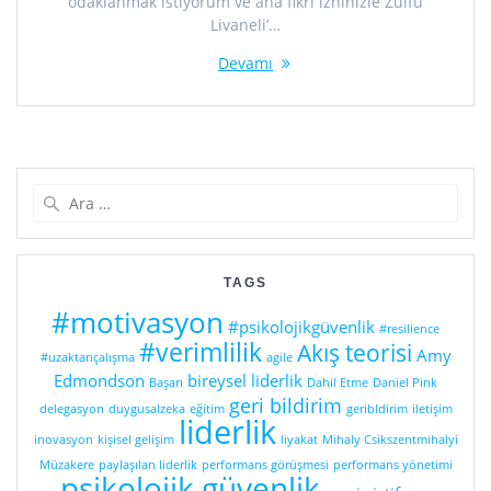
odaklanmak istiyorum ve ana fikri izninizle Zülfü
Livaneli’…
Devamı
Arama:
TAGS
#motivasyon
#psikolojikgüvenlik
#resilience
#verimlilik
Akış teorisi
Amy
#uzaktançalışma
agile
Edmondson
bireysel liderlik
Başarı
Dahil Etme
Daniel Pink
geri bildirim
delegasyon
duygusalzeka
eğitim
geribldirim
iletişim
liderlik
inovasyon
kişisel gelişim
liyakat
Mihaly Csikszentmihalyi
Müzakere
paylaşılan liderlik
performans görüşmesi
performans yönetimi
psikolojik güvenlik