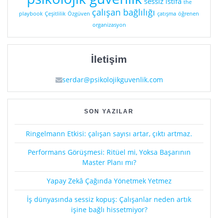
sessiz istifa
the
çalışan bağlılığı
playbook
Çeşitlilik
Özgüven
çatışma
öğrenen
organizasyon
İletişim
serdar@psikolojikguvenlik.com
SON YAZILAR
Ringelmann Etkisi: çalışan sayısı artar, çıktı artmaz.
Performans Görüşmesi: Ritüel mi, Yoksa Başarının
Master Planı mı?
Yapay Zekâ Çağında Yönetmek Yetmez
İş dünyasında sessiz kopuş: Çalışanlar neden artık
işine bağlı hissetmiyor?