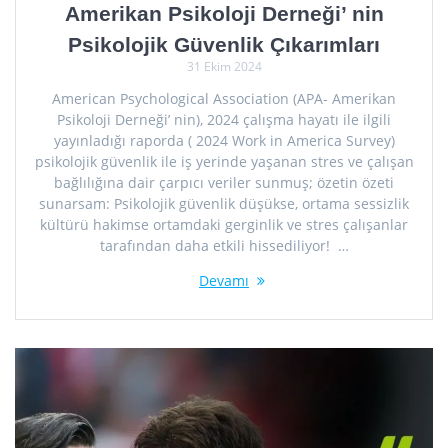
Amerikan Psikoloji Derneği’ nin
Psikolojik Güvenlik Çıkarımları
31 Ekim 2024
American Psychological Association (APA- Amerikan
Psikoloji Derneği’ nin), 2024 çalışma hayatı ile ilgili
yayınladığı raporda ( 2024 Work in America Survey)
psikolojik güvenlik ile iş yerinde yaşanan stres ve çalışan
bağlılığına dair çarpıcı veriler sunmuş; özetin özeti
sunarsam: Psikolojik güvenlik düşükse, ortama sessizlik
kültürü hakimse ortamdaki gerginlik ve stres çalışanlar
tarafından daha etkili hissediliyor! …
Devamı