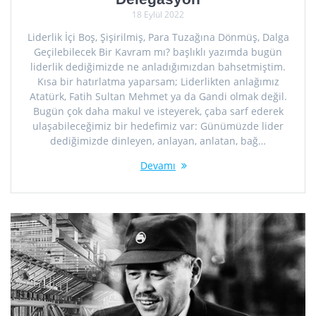
18 Eylül 2022
Liderlik İçi Boş, Şişirilmiş, Para Tuzağına Dönmüş, Dalga
Geçilebilecek Bir Kavram mı? başlıklı yazımda bugün
liderlik dediğimizde ne anladığımızdan bahsetmiştim.
Kısa bir hatırlatma yaparsam; Liderlikten anlağımız
Atatürk, Fatih Sultan Mehmet ya da Gandi olmak değil.
Bugün çok daha makul ve isteyerek, çaba sarf ederek
ulaşabileceğimiz bir hedefimiz var: Günümüzde lider
dediğimizde dinleyen, anlayan, anlatan, bağ…
Devamı