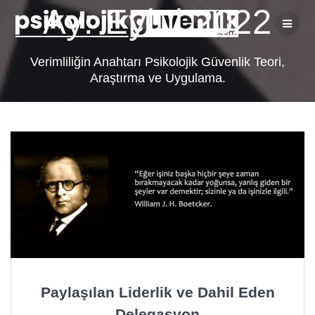
Skip
Ay:
Eylül 2022
to
content
Verimliliğin Anahtarı Psikolojik Güvenlik Teori,
Araştırma ve Uygulama.
Paylaşılan Liderlik ve Dahil Eden
Delegasyon