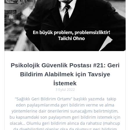
Psikolojik Güvenlik Postası #21: Geri
Bildirim Alabilmek için Tavsiye
İstemek
3 Eylül 2022
“Sağlıklı Geri Bildirim Ortamı” başlıklı yazımda takip
eden paylaşımlarımda geri bildirim verme ve alma
yöntemlerine dair önerilerimi sunacağımı belirtmiştim,
bu kapsamdaki son paylaşımım geri bildirim istemek için
olacak… Olumlu geri bildirim alınca da rahatsız (mahcup
da diyebilirdim) olanlar olsa da olumsuz geri bildirim