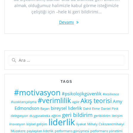
almak, olduğumuz halimizle kabul görme isteğimizle
çeliştiği için –hele ki geri bildirimi…
Devamı
Arama:
TAGS
#motivasyon
#psikolojikgüvenlik
#resilience
#verimlilik
Akış teorisi
Amy
#uzaktançalışma
agile
Edmondson
bireysel liderlik
Başarı
Dahil Etme
Daniel Pink
geri bildirim
delegasyon
duygusalzeka
eğitim
geribldirim
iletişim
liderlik
inovasyon
kişisel gelişim
liyakat
Mihaly Csikszentmihalyi
Müzakere
paylaşılan liderlik
performans görüşmesi
performans yönetimi