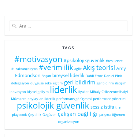
Arama:
TAGS
#motivasyon
#psikolojikgüvenlik
#resilience
#verimlilik
Akış teorisi
Amy
#uzaktançalışma
agile
Edmondson
bireysel liderlik
Başarı
Dahil Etme
Daniel Pink
geri bildirim
delegasyon
duygusalzeka
eğitim
geribldirim
iletişim
liderlik
inovasyon
kişisel gelişim
liyakat
Mihaly Csikszentmihalyi
Müzakere
paylaşılan liderlik
performans görüşmesi
performans yönetimi
psikolojik güvenlik
sessiz istifa
the
çalışan bağlılığı
playbook
Çeşitlilik
Özgüven
çatışma
öğrenen
organizasyon