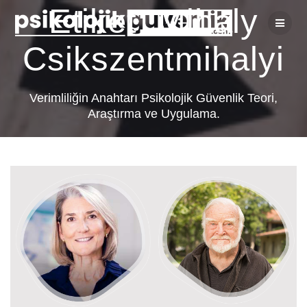
Skip
Etiket:
Mihaly
to
content
Csikszentmihalyi
Verimliliğin Anahtarı Psikolojik Güvenlik Teori,
Araştırma ve Uygulama.