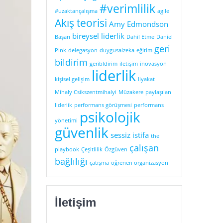
#verimlilik
#uzaktançalışma
agile
Akış teorisi
Amy Edmondson
bireysel liderlik
Başarı
Dahil Etme
Daniel
geri
Pink
delegasyon
duygusalzeka
eğitim
bildirim
geribldirim
iletişim
inovasyon
liderlik
kişisel gelişim
liyakat
Mihaly Csikszentmihalyi
Müzakere
paylaşılan
liderlik
performans görüşmesi
performans
psikolojik
yönetimi
güvenlik
sessiz istifa
the
çalışan
playbook
Çeşitlilik
Özgüven
bağlılığı
çatışma
öğrenen organizasyon
İletişim