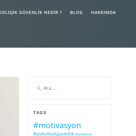
KOLOJIK GÜVENLIK NEDIR ?
BLOG
HAKKIMDA
Arama:
TAGS
#motivasyon
#psikolojikgüvenlik
#resilience