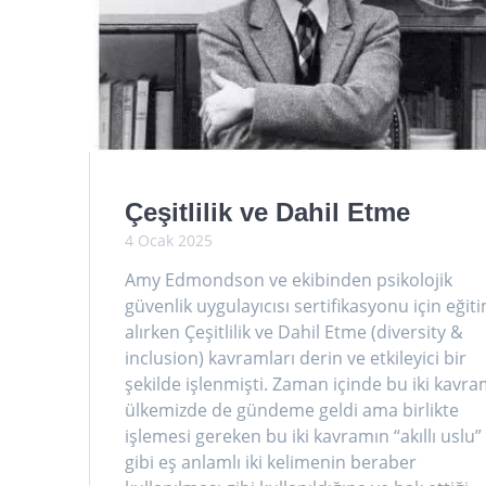
Çeşitlilik ve Dahil Etme
4 Ocak 2025
Amy Edmondson ve ekibinden psikolojik
güvenlik uygulayıcısı sertifikasyonu için eğit
alırken Çeşitlilik ve Dahil Etme (diversity &
inclusion) kavramları derin ve etkileyici bir
şekilde işlenmişti. Zaman içinde bu iki kavr
ülkemizde de gündeme geldi ama birlikte
işlemesi gereken bu iki kavramın “akıllı uslu”
gibi eş anlamlı iki kelimenin beraber