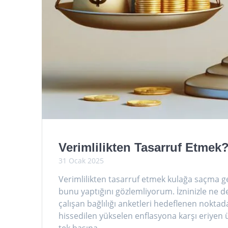
Verimlilikten Tasarruf Etmek?
31 Ocak 2025
Verimlilikten tasarruf etmek kulağa saçma ge
bunu yaptığını gözlemliyorum. İzninizle ne 
çalışan bağlılığı anketleri hedeflenen noktad
hissedilen yükselen enflasyona karşı eriyen üc