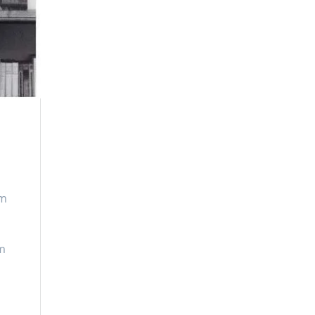
im
am