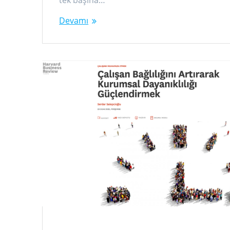
tek başına…
Devamı