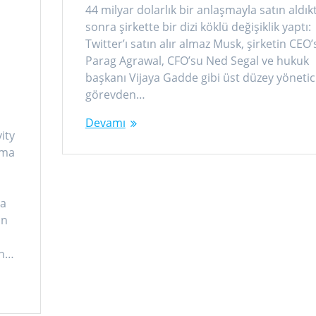
44 milyar dolarlık bir anlaşmayla satın aldık
sonra şirkette bir dizi köklü değişiklik yaptı:
Twitter’ı satın alır almaz Musk, şirketin CEO’
Parag Agrawal, CFO’su Ned Segal ve hukuk
başkanı Vijaya Gadde gibi üst düzey yönetici
görevden…
Devamı
ity
alma
e
ma
un
ün…