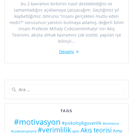
bu 2 kavramın birbirini nasıl desteklediğini ve
tamamladığını açıklamaya çalışacağım: Geçtiğimiz yıl
kaybettiğimiz, ömrünü “insanı gerçekten mutlu eden
nedir?” sorusunun yanıtını bulmaya adamış, değerli bilim
insanı Profesör Mihaly Csikszentmihalyi’ nin Akış
Teorisini, akışta olmak kavramını çok özetle; yapılan işe
bilinçli…
Devamı
Arama:
TAGS
#motivasyon
#psikolojikgüvenlik
#resilience
#verimlilik
Akış teorisi
Amy
#uzaktançalışma
agile