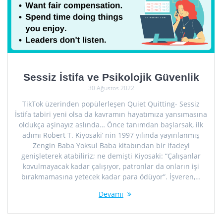
Sessiz İstifa ve Psikolojik Güvenlik
30 Ağustos 2022
TikTok üzerinden popülerleşen Quiet Quitting- Sessiz
İstifa tabiri yeni olsa da kavramın hayatımıza yansımasına
oldukça aşinayız aslında… Önce tanımdan başlarsak, ilk
adımı Robert T. Kiyosaki’ nin 1997 yılında yayınlanmış
Zengin Baba Yoksul Baba kitabından bir ifadeyi
genişleterek atabiliriz; ne demişti Kiyosaki: “Çalışanlar
kovulmayacak kadar çalışıyor, patronlar da onların işi
bırakmamasına yetecek kadar para ödüyor”. İşveren,…
Devamı