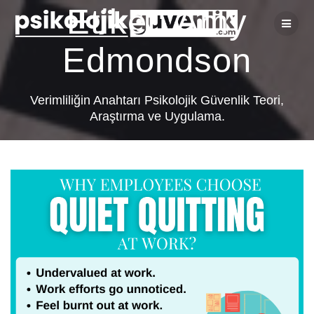
Skip
Etiket:
Amy
to
content
Edmondson
Verimliliğin Anahtarı Psikolojik Güvenlik Teori,
Araştırma ve Uygulama.