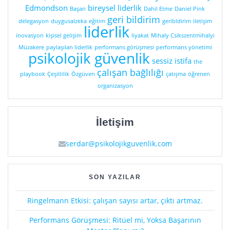
Edmondson
bireysel liderlik
Başarı
Dahil Etme
Daniel Pink
geri bildirim
delegasyon
duygusalzeka
eğitim
geribldirim
iletişim
liderlik
inovasyon
kişisel gelişim
liyakat
Mihaly Csikszentmihalyi
Müzakere
paylaşılan liderlik
performans görüşmesi
performans yönetimi
psikolojik güvenlik
sessiz istifa
the
çalışan bağlılığı
playbook
Çeşitlilik
Özgüven
çatışma
öğrenen
organizasyon
İletişim
serdar@psikolojikguvenlik.com
SON YAZILAR
Ringelmann Etkisi: çalışan sayısı artar, çıktı artmaz.
Performans Görüşmesi: Ritüel mi, Yoksa Başarının