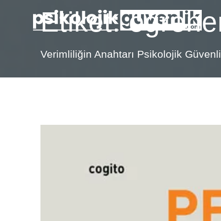
Skip
Etiket:
öğrene
to
content
Verimliliğin Anahtarı Psikolojik Güven