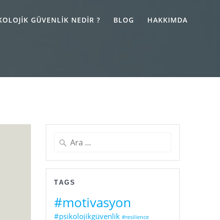
KOLOJIK GÜVENLIK NEDIR ?
BLOG
HAKKIMDA
Arama:
TAGS
#motivasyon
#psikolojikgüvenlik
#resilience