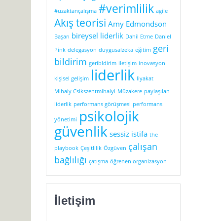
#verimlilik
#uzaktançalışma
agile
Akış teorisi
Amy Edmondson
bireysel liderlik
Başarı
Dahil Etme
Daniel
geri
Pink
delegasyon
duygusalzeka
eğitim
bildirim
geribldirim
iletişim
inovasyon
liderlik
kişisel gelişim
liyakat
Mihaly Csikszentmihalyi
Müzakere
paylaşılan
liderlik
performans görüşmesi
performans
psikolojik
yönetimi
güvenlik
sessiz istifa
the
çalışan
playbook
Çeşitlilik
Özgüven
bağlılığı
çatışma
öğrenen organizasyon
İletişim