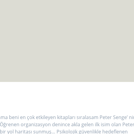
a beni en çok etkileyen kitapları sıralasam Peter Senge’ ni
.. Öğrenen organizasyon denince akla gelen ilk isim olan Pete
 bir yol haritası sunmuş… Psikolojik güvenlikle hedeflenen