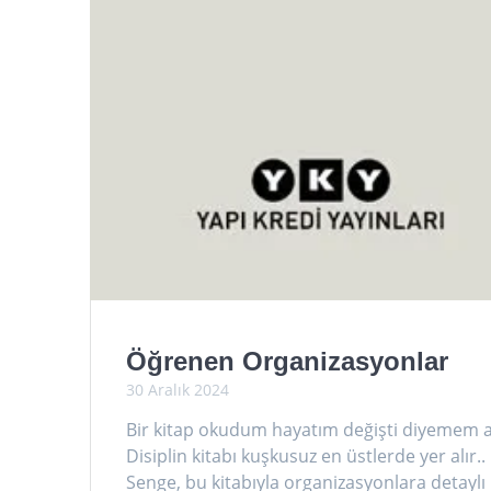
Öğrenen Organizasyonlar
30 Aralık 2024
Bir kitap okudum hayatım değişti diyemem am
Disiplin kitabı kuşkusuz en üstlerde yer alır
Senge, bu kitabıyla organizasyonlara detaylı