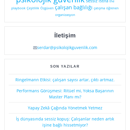
sessiz istifa
the
çalışan bağlılığı
playbook
Çeşitlilik
Özgüven
çatışma
öğrenen
organizasyon
İletişim
serdar@psikolojikguvenlik.com
SON YAZILAR
Ringelmann Etkisi: çalışan sayısı artar, çıktı artmaz.
Performans Görüşmesi: Ritüel mi, Yoksa Başarının
Master Planı mı?
Yapay Zekâ Çağında Yönetmek Yetmez
İş dünyasında sessiz kopuş: Çalışanlar neden artık
işine bağlı hissetmiyor?