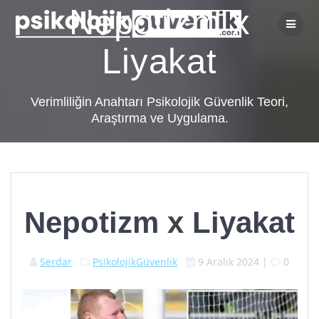
Skip
Nepotizm x
to
content
Liyakat
Verimliliğin Anahtarı Psikolojik Güvenlik Teori,
Araştırma ve Uygulama.
Nepotizm x Liyakat
Serdar
PsikolojikGüvenlik
9 Aralık 2024
|
0