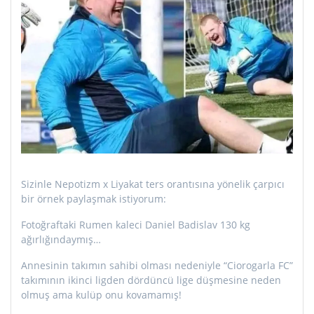
Sizinle Nepotizm x Liyakat ters orantısına yönelik çarpıcı
bir örnek paylaşmak istiyorum:
Fotoğraftaki Rumen kaleci Daniel Badislav 130 kg
ağırlığındaymış…
Annesinin takımın sahibi olması nedeniyle “Ciorogarla FC”
takımının ikinci ligden dördüncü lige düşmesine neden
olmuş ama kulüp onu kovamamış!