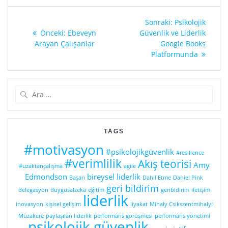
Yazı
Sonraki
Sonraki:
Psikolojik
gezinmesi
Önceki
yazı:
Önceki:
Ebeveyn
Güvenlik ve Liderlik
yazı:
Arayan Çalışanlar
Google Books
Platformunda
Arama:
TAGS
#motivasyon
#psikolojikgüvenlik
#resilience
#verimlilik
Akış teorisi
Amy
#uzaktançalışma
agile
Edmondson
bireysel liderlik
Başarı
Dahil Etme
Daniel Pink
geri bildirim
delegasyon
duygusalzeka
eğitim
geribldirim
iletişim
liderlik
inovasyon
kişisel gelişim
liyakat
Mihaly Csikszentmihalyi
Müzakere
paylaşılan liderlik
performans görüşmesi
performans yönetimi
psikolojik güvenlik