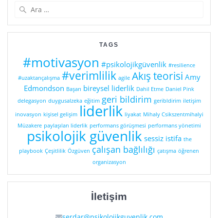
Arama:
TAGS
#motivasyon
#psikolojikgüvenlik
#resilience
#verimlilik
Akış teorisi
Amy
#uzaktançalışma
agile
Edmondson
bireysel liderlik
Başarı
Dahil Etme
Daniel Pink
geri bildirim
delegasyon
duygusalzeka
eğitim
geribldirim
iletişim
liderlik
inovasyon
kişisel gelişim
liyakat
Mihaly Csikszentmihalyi
Müzakere
paylaşılan liderlik
performans görüşmesi
performans yönetimi
psikolojik güvenlik
sessiz istifa
the
çalışan bağlılığı
playbook
Çeşitlilik
Özgüven
çatışma
öğrenen
organizasyon
İletişim
serdar@psikolojikguvenlik.com