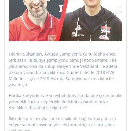
Filenin Sultanları, Avrupa Şampiyonluğunu (daha önce
Sırbistan ile dünya şampiyonu olmuş) Koç Santarelli ile
yakalamış olsa da kulüp kariyerinde VakıfBank ile adeta
destan yazan bir önceki koçu Guidetti ile de 2018 FIVB
Milletler Ligi ile 2019 Avrupa Şampiyonası’nda ikincilik
yaşamıştı.
Harika kariyerleriyle voleybol dünyasında öne çıkan bu iki
yetenekli koçun ekipleriyle iletişimi açısından ortak
özellikleri dikkatinizi çekti mi?
İkisi de sporcusuyla samimi, sıkı bir bağ kurmayı tercih
ediyor ve motivasyonu yüksek tutmak için ekstra çaba
sarf ediyor.