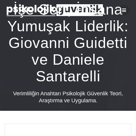
Skip
İşe Sert, İnsana
to
content
Yumuşak Liderlik:
Giovanni Guidetti
ve Daniele
Santarelli
Verimliliğin Anahtarı Psikolojik Güvenlik Teori,
Araştırma ve Uygulama.