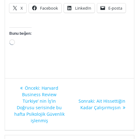
X
Facebook
LinkedIn
E-posta
Bunu beğen:
Yükleniyor...
Yazı
Önceki
Önceki:
Harvard
gezinmesi
yazı:
Business Review
Sonraki
Türkiye’ nin İş’in
Sonraki:
Ait Hissettiğin
yazı:
Doğrusu serisinde bu
Kadar Çalışırmışsın
hafta Psikolojik Güvenlik
işlenmiş