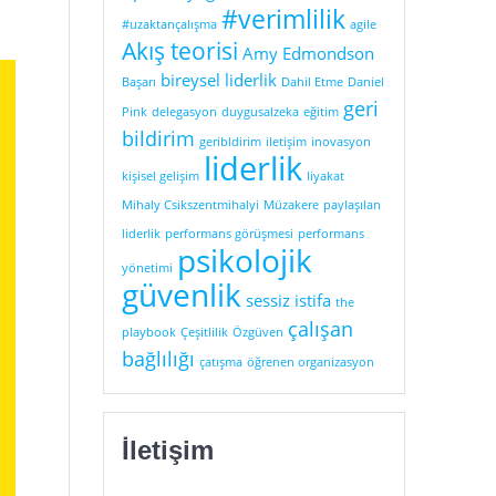
#verimlilik
#uzaktançalışma
agile
Akış teorisi
Amy Edmondson
bireysel liderlik
Başarı
Dahil Etme
Daniel
geri
Pink
delegasyon
duygusalzeka
eğitim
bildirim
geribldirim
iletişim
inovasyon
liderlik
kişisel gelişim
liyakat
Mihaly Csikszentmihalyi
Müzakere
paylaşılan
liderlik
performans görüşmesi
performans
psikolojik
yönetimi
güvenlik
sessiz istifa
the
çalışan
playbook
Çeşitlilik
Özgüven
bağlılığı
çatışma
öğrenen organizasyon
İletişim