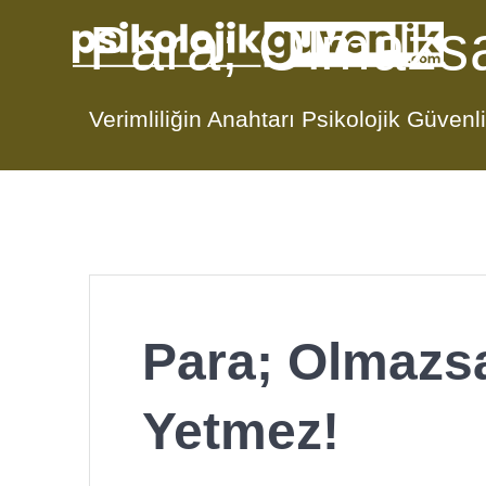
Skip
Para; Olmazs
to
content
Verimliliğin Anahtarı Psikolojik Güven
Para; Olmazs
Yetmez!