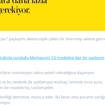
uçları” paylaşımı aklıma tepki çeken bir önermeyi aklıma getird
 kitabıyla sunduğu Motivasyon 3.0 modeline dair bir paylaşım
artların motivasyon adına yeterli olmadığına dayanıyor.
e ve bu nedenle de açıklamaya muhtaç; izninizle önce şunu
en bir modele hiç rastlamadım.
ksikliği demotive, mutsuz eder. Bu kesin ama paranın varlığı
emiyor.