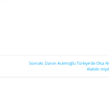
Sonraki
Sonraki:
Daron Acemoğlu Türkiye’de OIsa N
yazı:
Alabilir miyd