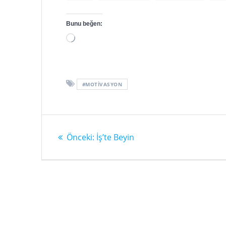
Bunu beğen:
Yükleniyor...
#MOTIVASYON
Yazı
Önceki
Önceki:
İş’te Beyin
gezinmesi
yazı: