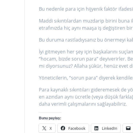
Bu nedenle para için hijyenik faktör ifades
Maddi sıkıntılardan muzdarip birini buna i
etrafınızda hiç aynı maaşa iş değiştiren bi
Bu duruma rastladıysanız bu önermeyi kab
İyi gitmeyen her şey için başkalarını suçla
“hocam, bizde sorun para” deyiverirler. Ben
mi diyorsunuz? Allaha şükür, henüz evet d
Yöneticilerin, “sorun para” diyerek kendil
Para kaynaklı sıkıntıları gideremesek de yö
en azından aynı ücretle (veya düşük farkla)
daha verimli çalışmalarını sağlayabiliriz.
Bunu paylaş:
X
Facebook
LinkedIn