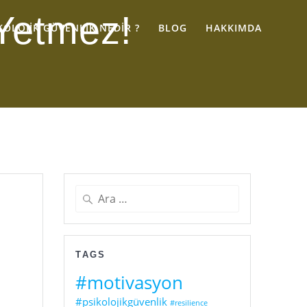
Yetmez!
KOLOJIK GÜVENLIK NEDIR ?
BLOG
HAKKIMDA
Arama:
TAGS
#motivasyon
#psikolojikgüvenlik
#resilience