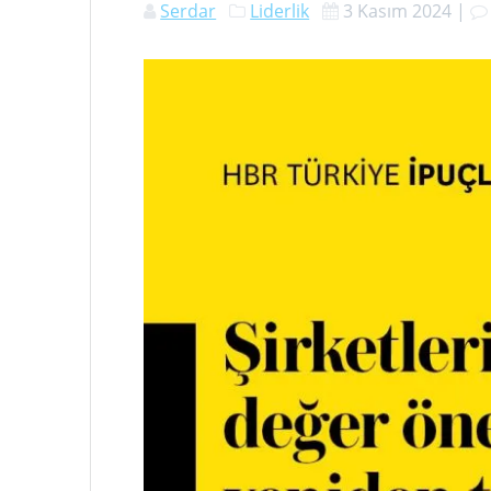
Serdar
Liderlik
3 Kasım 2024
|