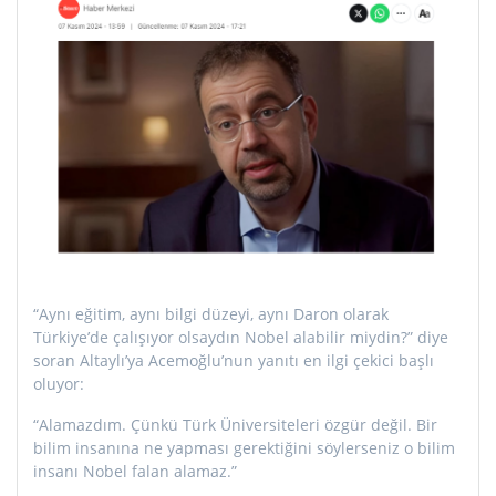
“Aynı eğitim, aynı bilgi düzeyi, aynı Daron olarak
Türkiye’de çalışıyor olsaydın Nobel alabilir miydin?” diye
soran Altaylı’ya Acemoğlu’nun yanıtı en ilgi çekici başlı
oluyor:
“Alamazdım. Çünkü Türk Üniversiteleri özgür değil. Bir
bilim insanına ne yapması gerektiğini söylerseniz o bilim
insanı Nobel falan alamaz.”