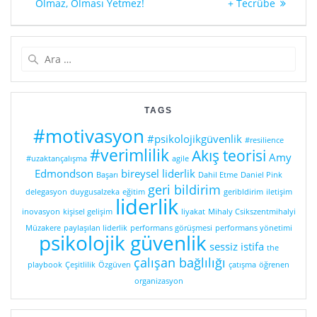
gezinmesi
yazı:
yazı:
Olmaz, Olması Yetmez!
+ Tecrübe
Arama:
TAGS
#motivasyon
#psikolojikgüvenlik
#resilience
#verimlilik
Akış teorisi
Amy
#uzaktançalışma
agile
Edmondson
bireysel liderlik
Başarı
Dahil Etme
Daniel Pink
geri bildirim
delegasyon
duygusalzeka
eğitim
geribldirim
iletişim
liderlik
inovasyon
kişisel gelişim
liyakat
Mihaly Csikszentmihalyi
Müzakere
paylaşılan liderlik
performans görüşmesi
performans yönetimi
psikolojik güvenlik
sessiz istifa
the
çalışan bağlılığı
playbook
Çeşitlilik
Özgüven
çatışma
öğrenen
organizasyon