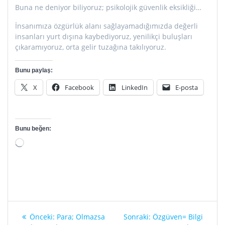
Buna ne deniyor biliyoruz; psikolojik güvenlik eksikliği…
İnsanımıza özgürlük alanı sağlayamadığımızda değerli
insanları yurt dışına kaybediyoruz, yenilikçi buluşları
çıkaramıyoruz, orta gelir tuzağına takılıyoruz.
Bunu paylaş:
X
Facebook
LinkedIn
E-posta
Bunu beğen:
Yükleniyor...
Yazı
Önceki
Sonraki
Önceki:
Para; Olmazsa
Sonraki:
Özgüven= Bilgi