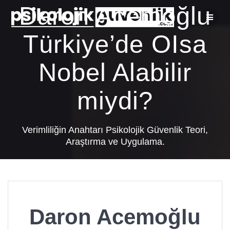
Skip
Daron Acemoğlu
to
content
Türkiye’de OIsa
Nobel Alabilir
miydi?
Verimliliğin Anahtarı Psikolojik Güvenlik Teori,
Araştırma ve Uygulama.
Daron Acemoğlu