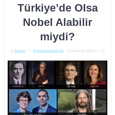
Türkiye’de OIsa
Nobel Alabilir
miydi?
Serdar
PsikolojikGüvenlik
8 Kasım 2024
|
0