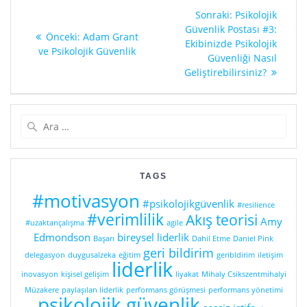
Yazı
Sonraki
Sonraki:
Psikolojik
gezinmesi
yazı:
Güvenlik Postası #3:
Önceki
Önceki:
Adam Grant
Ekibinizde Psikolojik
yazı:
ve Psikolojik Güvenlik
Güvenliği Nasıl
Geliştirebilirsiniz?
Arama:
TAGS
#motivasyon
#psikolojikgüvenlik
#resilience
#verimlilik
Akış teorisi
Amy
#uzaktançalışma
agile
Edmondson
bireysel liderlik
Başarı
Dahil Etme
Daniel Pink
geri bildirim
delegasyon
duygusalzeka
eğitim
geribldirim
iletişim
liderlik
inovasyon
kişisel gelişim
liyakat
Mihaly Csikszentmihalyi
Müzakere
paylaşılan liderlik
performans görüşmesi
performans yönetimi
psikolojik güvenlik