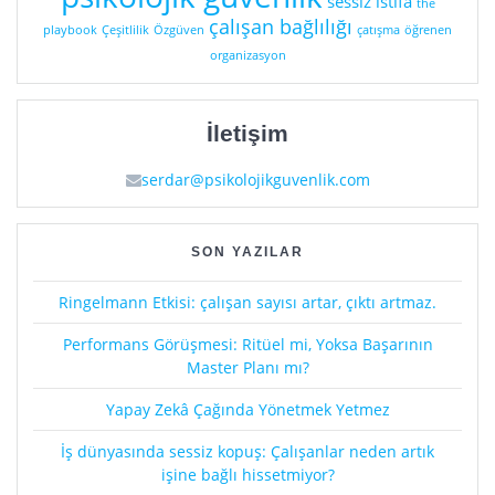
sessiz istifa
the
çalışan bağlılığı
playbook
Çeşitlilik
Özgüven
çatışma
öğrenen
organizasyon
İletişim
serdar@psikolojikguvenlik.com
SON YAZILAR
Ringelmann Etkisi: çalışan sayısı artar, çıktı artmaz.
Performans Görüşmesi: Ritüel mi, Yoksa Başarının
Master Planı mı?
Yapay Zekâ Çağında Yönetmek Yetmez
İş dünyasında sessiz kopuş: Çalışanlar neden artık
işine bağlı hissetmiyor?