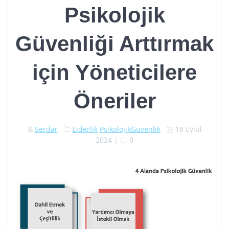
Psikolojik
Güvenliği Arttırmak
için Yöneticilere
Öneriler
Serdar
Liderlik
PsikolojikGüvenlik
18 Eylül
2024
|
0