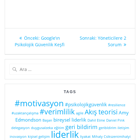
Yazı
Önceki
Sonraki
Önceki:
Google’ın
Sonraki:
Yöneticilere 2
gezinmesi
yazı:
yazı:
Psikolojik Güvenlik Keşfi
Sorum
Arama:
TAGS
#motivasyon
#psikolojikgüvenlik
#resilience
#verimlilik
Akış teorisi
Amy
#uzaktançalışma
agile
Edmondson
bireysel liderlik
Başarı
Dahil Etme
Daniel Pink
geri bildirim
delegasyon
duygusalzeka
eğitim
geribldirim
iletişim
liderlik
inovasyon
kişisel gelişim
liyakat
Mihaly Csikszentmihalyi