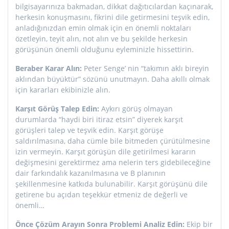
bilgisayarınıza bakmadan, dikkat dağıtıcılardan kaçınarak,
herkesin konuşmasını, fikrini dile getirmesini teşvik edin,
anladığınızdan emin olmak için en önemli noktaları
özetleyin, teyit alın, not alın ve bu şekilde herkesin
görüşünün önemli olduğunu eyleminizle hissettirin.
Beraber Karar Alın:
Peter Senge’ nin “takımın aklı bireyin
aklından büyüktür” sözünü unutmayın. Daha akıllı olmak
için kararları ekibinizle alın.
Karşıt Görüş Talep Edin:
Aykırı görüş olmayan
durumlarda “haydi biri itiraz etsin” diyerek karşıt
görüşleri talep ve teşvik edin. Karşıt görüşe
saldırılmasına, daha cümle bile bitmeden çürütülmesine
izin vermeyin. Karşıt görüşün dile getirilmesi kararın
değişmesini gerektirmez ama nelerin ters gidebileceğine
dair farkındalık kazanılmasına ve B planının
şekillenmesine katkıda bulunabilir. Karşıt görüşünü dile
getirene bu açıdan teşekkür etmeniz de değerli ve
önemli…
Önce Çözüm Arayın Sonra Problemi Analiz Edin:
Ekip bir