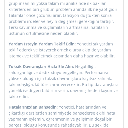
grup insan mı yoksa takım mı analizinde ilk bakılan
kriterlerden biri grubun problem anında ilk ne yaptığıdır!
Takımlar önce çözümü arar, tansiyon düştükten sonra
problemi irdeler ve neyin değişmesi gerektiğini tartışır.
Tersi savunma ve suçlamaların artmasına, hataların
üstünün örtülmesine neden olabilir.
Yardım İsteyin Yardım Teklif Edin:
Yönetici sık yardım
teklif ederek ve isteyerek örnek olursa ekip de yardım
istemek ve teklif etmek açısından daha hazır ve olabilir.
Toksik Davranışları Hızla Ele Alın:
Negatifliği,
saldırganlığı ve dedikoduyu engelleyin. Performansı
yüksek olduğu için toksik davranışlara kayıtsız kalmak,
takımdaşlığa, kültüre zarar verecektir. Bu tip davranışlara
yönelik ivedi geri bildirim verin, davranış hedefi koyun ve
takip edin.
Hatalarınızdan Bahsedin:
Yönetici, hatalarından ve
çıkardığı derslerden samimiyetle bahsederse ekibi hata
yapmanın eylemin, öğrenmenin ve gelişimin doğal bir
parçası olduğu konusunda rahatlayabilir. Bu şekilde