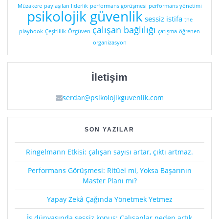
Müzakere
paylaşılan liderlik
performans görüşmesi
performans yönetimi
psikolojik güvenlik
sessiz istifa
the
çalışan bağlılığı
playbook
Çeşitlilik
Özgüven
çatışma
öğrenen
organizasyon
İletişim
serdar@psikolojikguvenlik.com
SON YAZILAR
Ringelmann Etkisi: çalışan sayısı artar, çıktı artmaz.
Performans Görüşmesi: Ritüel mi, Yoksa Başarının
Master Planı mı?
Yapay Zekâ Çağında Yönetmek Yetmez
İş dünyasında sessiz kopuş: Çalışanlar neden artık